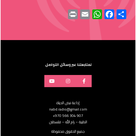
Print
WhatsApp
Email
Facebook
Share
لمتابعتنا عبر وسائل التواصل
إذاعة نبض الحياة
nabd.radio@gmail.com
907 304 566 970+
الطيبة – رام الله – فلسطين
جميع الحقوق محفوظة